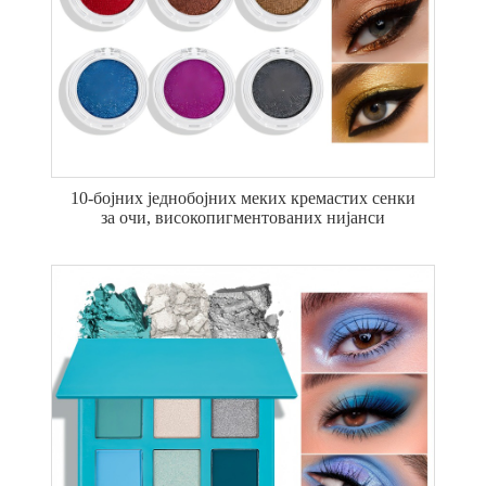
10-бојних једнобојних меких кремастих сенки
за очи, високопигментованих нијанси