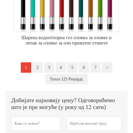
Шарена водоотпорна гел оловка за оловке и
лепак за оловке за очи приватне етикете
1
2
3
4
5
6
7
>
Тотал 125 Рецордс
Добијате најновију цену? Одговорићемо
што је пре могуће (у року од 12 сати)