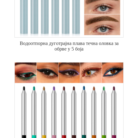
Водоотпорна дуготрајна плава течна оловка за
обрве у 5 боја