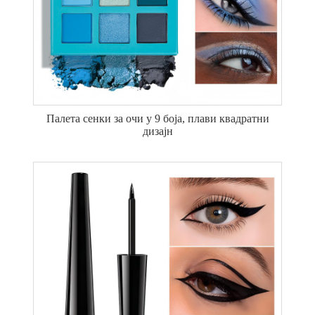
Палета сенки за очи у 9 боја, плави квадратни
дизајн