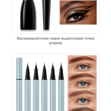
Висококвалитетни тамни водоотпорни течни
ајлајнер