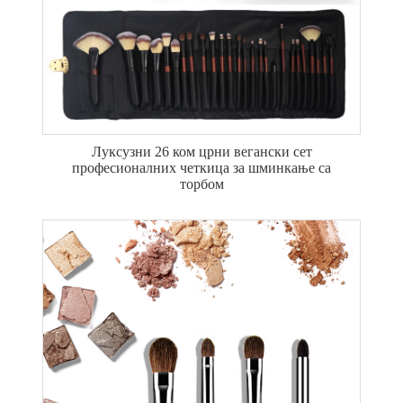
Луксузни 26 ком црни вегански сет
професионалних четкица за шминкање са
торбом