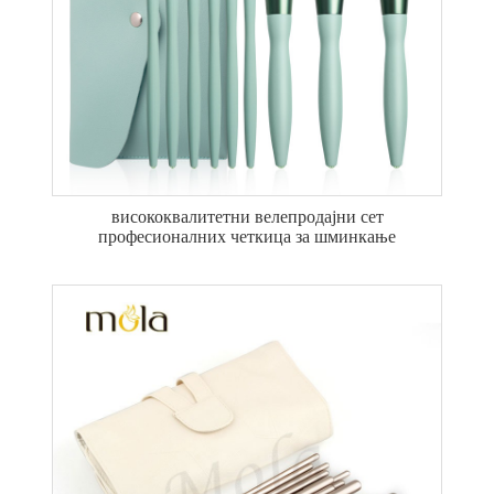
висококвалитетни велепродајни сет
професионалних четкица за шминкање