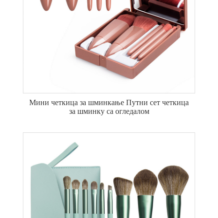
Мини четкица за шминкање Путни сет четкица
за шминку са огледалом