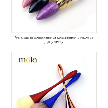
Четкица за шминкање са кристалном ручком за
једну четку