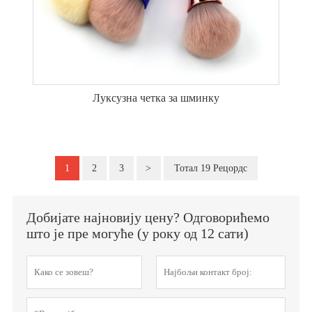
Луксузна четка за шминку
1
2
3
>
Тотал 19 Рецордс
Добијате најновију цену? Одговорићемо
што је пре могуће (у року од 12 сати)