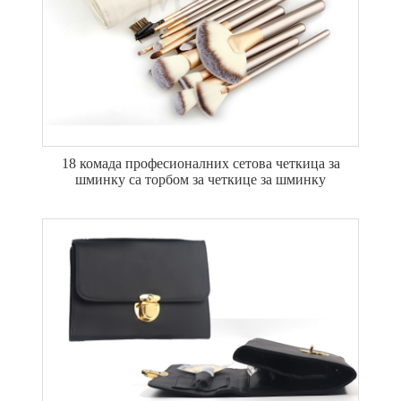
18 комада професионалних сетова четкица за
шминку са торбом за четкице за шминку