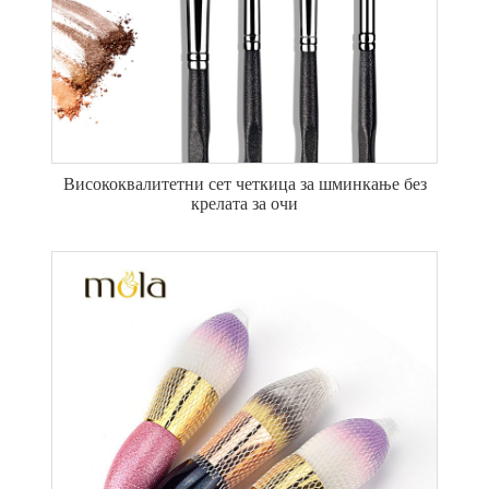
Висококвалитетни сет четкица за шминкање без
крелата за очи