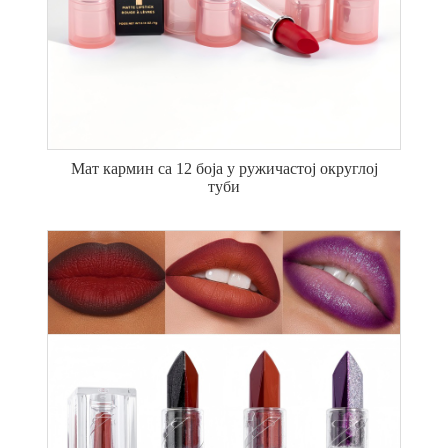
Мат кармин са 12 боја у ружичастој округлој
туби