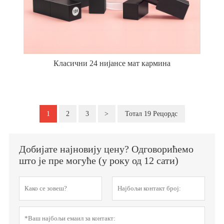
Класични 24 нијансе мат кармина
1
2
3
>
Тотал 19 Рецордс
Добијате најновију цену? Одговорићемо
што је пре могуће (у року од 12 сати)