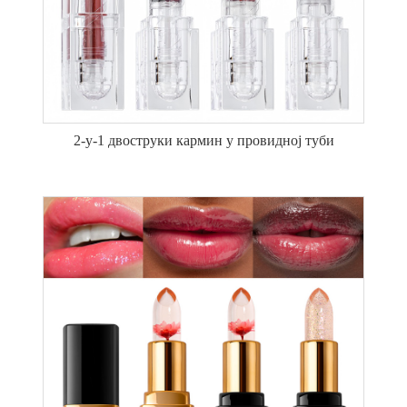
2-у-1 двоструки кармин у провидној туби