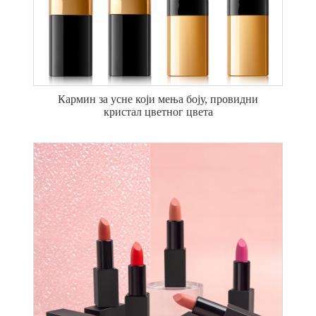
Кармин за усне који мења боју, провидни
кристал цветног цвета