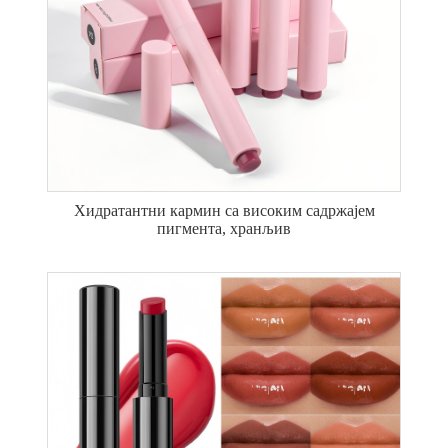
Хидратантни кармин са високим садржајем
пигмента, хранљив