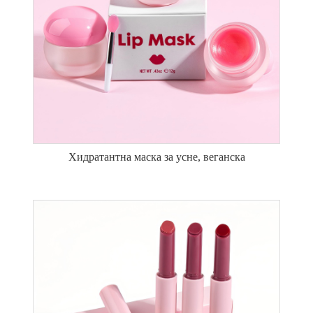
Хидратантна маска за усне, веганска