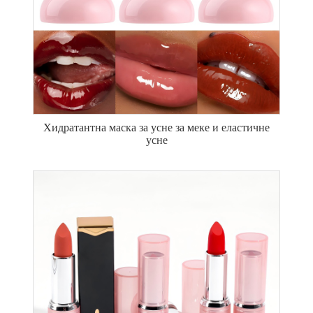
Хидратантна маска за усне за меке и еластичне
усне