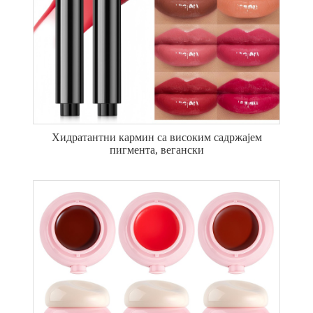
Хидратантни кармин са високим садржајем
пигмента, вегански