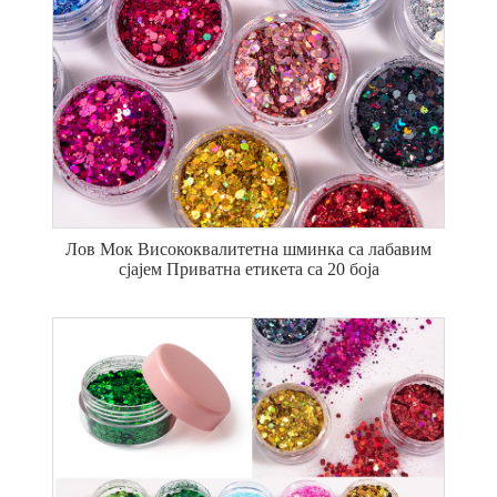
Лов Мок Висококвалитетна шминка са лабавим
сјајем Приватна етикета са 20 боја