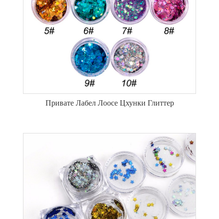
Привате Лабел Лоосе Цхунки Глиттер