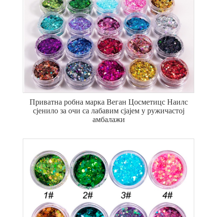
Приватна робна марка Веган Цосметицс Наилс
сјенило за очи са лабавим сјајем у ружичастој
амбалажи