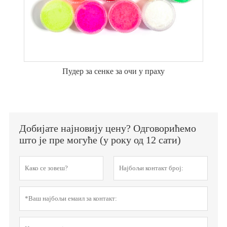
Пудер за сенке за очи у праху
Добијате најновију цену? Одговорићемо
што је пре могуће (у року од 12 сати)