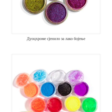
Дуоцхроме сјенило за лако бојење