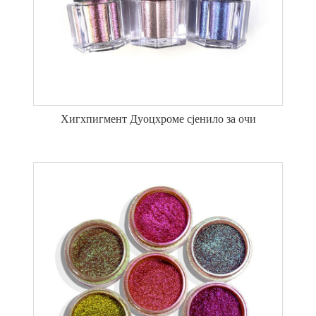
Хигхпигмент Дуоцхроме сјенило за очи