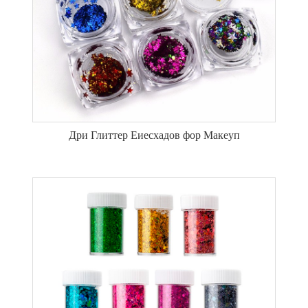
Дри Глиттер Еиесхадов фор Макеуп