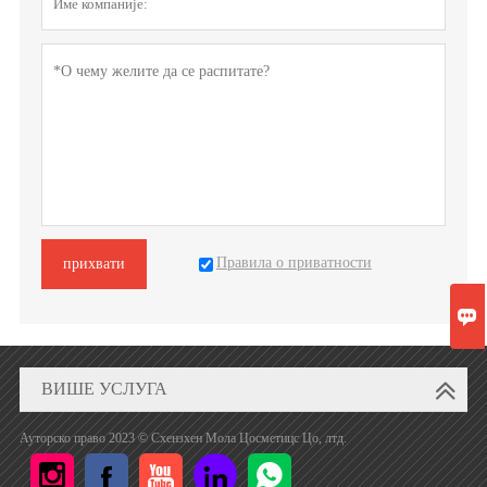
Правила о приватности
прихвати

ВИШЕ УСЛУГА
Ауторско право 2023 © Схензхен Мола Цосметицс Цо, лтд.




