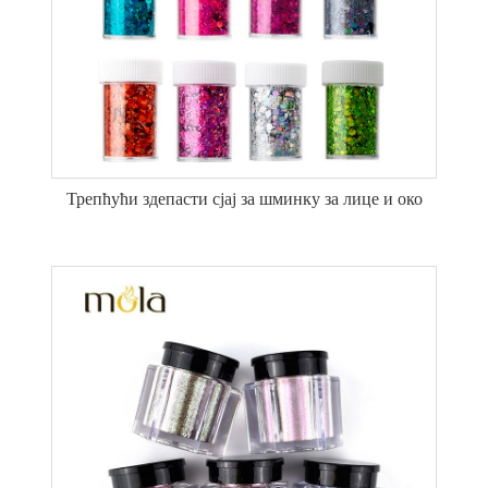
Трепћући здепасти сјај за шминку за лице и око