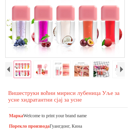
Вишеструки воћни мириси лубеница Уље за
усне хидратантни сјај за усне
Марка
Welcome to print your brand name
Порекло производа
Гуангдонг, Кина