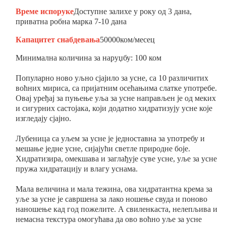
Време испоруке
Доступне залихе у року од 3 дана,
приватна робна марка 7-10 дана
Капацитет снабдевања
50000ком/месец
Минимална количина за наруџбу: 100 ком
Популарно ново уљно сјајило за усне, са 10 различитих
воћних мириса, са пријатним осећањима слатке употребе.
Овај уређај за пуњење уља за усне направљен је од меких
и сигурних састојака, који додатно хидратизују усне које
изгледају сјајно.
Лубеница са уљем за усне је једноставна за употребу и
мешање једне усне, сијајући светле природне боје.
Хидратизира, омекшава и заглађује суве усне, уље за усне
пружа хидратацију и влагу уснама.
Мала величина и мала тежина, ова хидратантна крема за
уље за усне је савршена за лако ношење свуда и поново
наношење кад год пожелите. А свиленкаста, нелепљива и
немасна текстура омогућава да ово воћно уље за усне