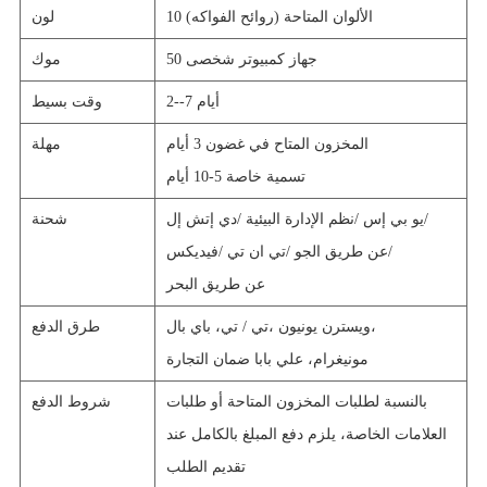
10 الألوان المتاحة (روائح الفواكه)
لون
50 جهاز كمبيوتر شخصى
موك
2--7 أيام
وقت بسيط
المخزون المتاح في غضون 3 أيام
مهلة
تسمية خاصة 5-10 أيام
يو بي إس/
نظم الإدارة البيئية/
دي إتش إل/
شحنة
عن طريق الجو/
تي ان تي/
فيديكس/
عن طريق البحر
ويسترن يونيون،
تي / تي، باي بال،
طرق الدفع
مونيغرام، علي بابا ضمان التجارة
بالنسبة لطلبات المخزون المتاحة أو طلبات
شروط الدفع
العلامات الخاصة، يلزم دفع المبلغ بالكامل عند
تقديم الطلب