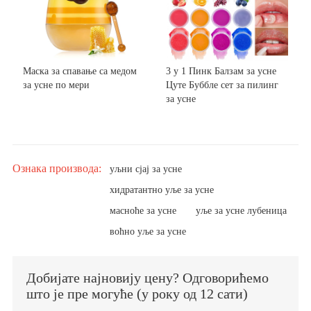
Маска за спавање са медом
3 у 1 Пинк Балзам за усне
за усне по мери
Цуте Буббле сет за пилинг
за усне
Ознака производа:
уљни сјај за усне
хидратантно уље за усне
масноће за усне
уље за усне лубеница
воћно уље за усне
Добијате најновију цену? Одговорићемо
што је пре могуће (у року од 12 сати)