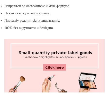
Направљен од бестежинске и меке формуле.
Нежан за кожу и лако се меша.
П
пружају додатни сјај и хидратацију.
100% без окрутности и безбедно.