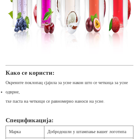
Како се користи:
Окрените поклопац сјајила за усне након што се четкица за усне
одврне,
тхе
паста на четкици се равномерно наноси на усне.
Спецификација:
Марка
Добродошли у штампање вашег логотипа