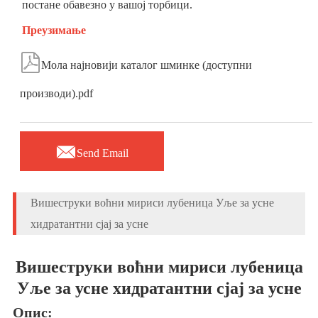
постане обавезно у вашој торбици.
Преузимање

Мола најновији каталог шминке (доступни
производи).pdf

Send Email
Вишеструки воћни мириси лубеница Уље за усне
хидратантни сјај за усне
Вишеструки воћни мириси лубеница
Уље за усне хидратантни сјај за усне
Опис: