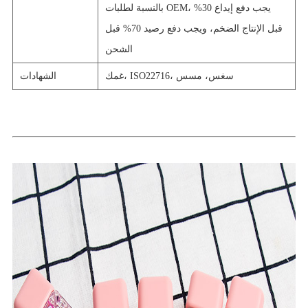
بالنسبة لطلبات OEM، يجب دفع إيداع 30%
قبل الإنتاج الضخم، ويجب دفع رصيد 70% قبل
الشحن
غمك، ISO22716، سغس، مسس
الشهادات