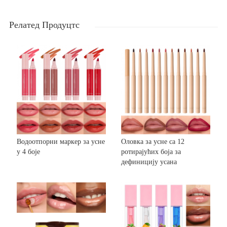
Релатед Продуцтс
Водоотпорни маркер за усне
Оловка за усне са 12
у 4 боје
ротирајућих боја за
дефиницију усана